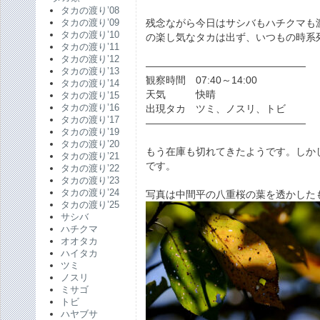
タカの渡り’08
残念ながら今日はサシバもハチクマも
タカの渡り’09
タカの渡り’10
の楽し気なタカは出ず、いつもの時系
タカの渡り’11
タカの渡り’12
————————————————
タカの渡り’13
観察時間 07:40～14:00
タカの渡り’14
天気 快晴
タカの渡り’15
タカの渡り’16
出現タカ ツミ、ノスリ、トビ
タカの渡り’17
————————————————
タカの渡り’19
タカの渡り’20
もう在庫も切れてきたようです。しか
タカの渡り’21
です。
タカの渡り’22
タカの渡り’23
タカの渡り’24
写真は中間平の八重桜の葉を透かした
タカの渡り’25
サシバ
ハチクマ
オオタカ
ハイタカ
ツミ
ノスリ
ミサゴ
トビ
ハヤブサ