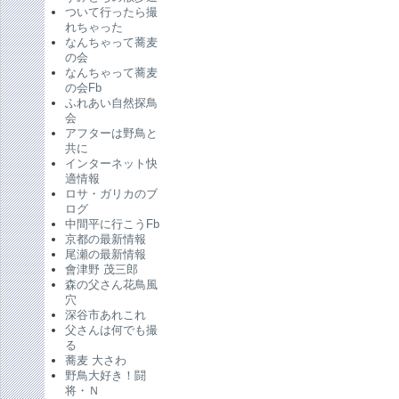
ついて行ったら撮
れちゃった
なんちゃって蕎麦
の会
なんちゃって蕎麦
の会Fb
ふれあい自然探鳥
会
アフターは野鳥と
共に
インターネット快
適情報
ロサ・ガリカのブ
ログ
中間平に行こうFb
京都の最新情報
尾瀬の最新情報
會津野 茂三郎
森の父さん花鳥風
穴
深谷市あれこれ
父さんは何でも撮
る
蕎麦 大さわ
野鳥大好き！闘
将・Ｎ