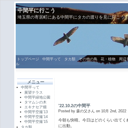
中間平に行こう
埼玉県の寄居町にある中間平にタカの渡りを見に行こう
トップページ
中間平って
タカ類
その他の鳥
花・植物
周辺
ル
メニュー
中間平って
展望テラス
中間平緑地公園
タマムシの木
’22.10.2の中間平
エキナセア畑
Posted by 森の父さん on 10月 2nd, 2022
中間平空撮’13
中間平空撮’14
今朝も快晴。今日はどのくらい出てく
中間平空撮’15
に出動。
タカ類