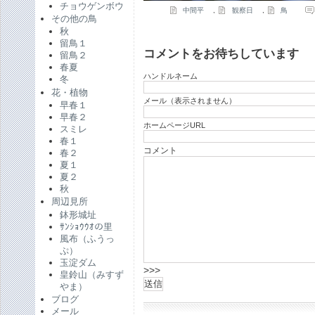
チョウゲンボウ
中間平
,
観察日
,
鳥
その他の鳥
秋
留鳥１
コメントをお待ちしています
留鳥２
春夏
ハンドルネーム
冬
花・植物
メール（表示されません）
早春１
早春２
ホームページURL
スミレ
春１
コメント
春２
夏１
夏２
秋
周辺見所
鉢形城址
ｻﾝｼｮｳｳｵの里
風布（ふうっ
ぷ）
玉淀ダム
>>>
皇鈴山（みすず
やま）
ブログ
メール