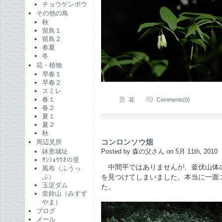
チョウゲンボウ
その他の鳥
秋
留鳥１
留鳥２
春夏
冬
花・植物
早春１
早春２
スミレ
春１
花
Comments(0)
春２
夏１
夏２
秋
コンロンソウ畑
周辺見所
鉢形城址
Posted by 森の父さん on 5月 11th, 2010
ｻﾝｼｮｳｳｵの里
中間平ではありませんが、釜伏山体
風布（ふうっ
ぷ）
を見つけてしまいました。本当に一面
玉淀ダム
た。
皇鈴山（みすず
やま）
ブログ
メール