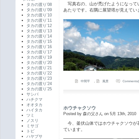
写真右の、山が禿げたようになって
タカの渡り’08
あたりです。右隅に展望塔が見えてい
タカの渡り’09
タカの渡り’10
タカの渡り’11
タカの渡り’12
タカの渡り’13
タカの渡り’14
タカの渡り’15
タカの渡り’16
タカの渡り’17
タカの渡り’19
タカの渡り’20
タカの渡り’21
タカの渡り’22
タカの渡り’23
中間平
,
風景
Comments(
タカの渡り’24
タカの渡り’25
サシバ
ハチクマ
オオタカ
ホウチャクソウ
ハイタカ
Posted by 森の父さん on 5月 13th, 2010
ツミ
ノスリ
今、釜伏山体ではホウチャクソウが
ミサゴ
ています。
トビ
ハヤブサ