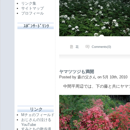
リンク集
サイトマップ
プロフィール
ｽﾎﾟﾝｻｰﾄﾞﾘﾝｸ
花
Comments(0)
ヤマツツジも満開
Posted by 森の父さん on 5月 10th, 2010
中間平周辺では、下の藤と共にヤマ
リンク
Mチェのフィールド
おじさんの泣ける
YouTube
すみとちの散歩道