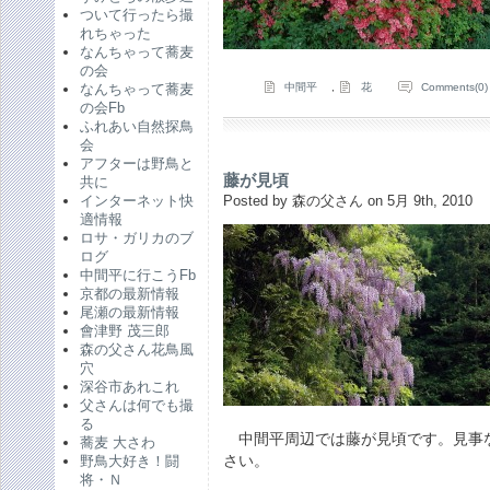
ついて行ったら撮
れちゃった
なんちゃって蕎麦
の会
中間平
,
花
Comments(0)
なんちゃって蕎麦
の会Fb
ふれあい自然探鳥
会
アフターは野鳥と
藤が見頃
共に
Posted by 森の父さん on 5月 9th, 2010
インターネット快
適情報
ロサ・ガリカのブ
ログ
中間平に行こうFb
京都の最新情報
尾瀬の最新情報
會津野 茂三郎
森の父さん花鳥風
穴
深谷市あれこれ
父さんは何でも撮
る
中間平周辺では藤が見頃です。見事
蕎麦 大さわ
さい。
野鳥大好き！闘
将・Ｎ