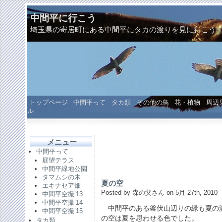
中間平に行こう
埼玉県の寄居町にある中間平にタカの渡りを見に行こう
トップページ
中間平って
タカ類
その他の鳥
花・植物
周辺
ル
メニュー
中間平って
展望テラス
中間平緑地公園
タマムシの木
夏の空
エキナセア畑
Posted by 森の父さん on 5月 27th, 2010
中間平空撮’13
中間平空撮’14
中間平のある釜伏山辺りの緑も夏の
中間平空撮’15
の空は夏を思わせる色でした。
タカ類