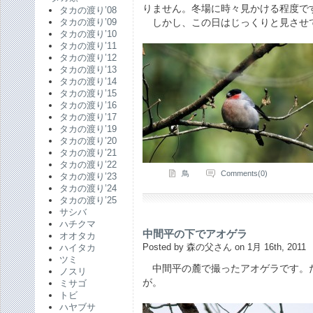
りません。冬場に時々見かける程度で
タカの渡り’08
しかし、この日はじっくりと見させ
タカの渡り’09
タカの渡り’10
タカの渡り’11
タカの渡り’12
タカの渡り’13
タカの渡り’14
タカの渡り’15
タカの渡り’16
タカの渡り’17
タカの渡り’19
タカの渡り’20
タカの渡り’21
タカの渡り’22
鳥
Comments(0)
タカの渡り’23
タカの渡り’24
タカの渡り’25
サシバ
ハチクマ
中間平の下でアオゲラ
オオタカ
Posted by 森の父さん on 1月 16th, 2011
ハイタカ
ツミ
中間平の麓で撮ったアオゲラです。
ノスリ
が。
ミサゴ
トビ
ハヤブサ