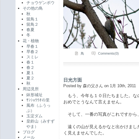
チョウゲンボウ
その他の鳥
秋
留鳥１
留鳥２
春夏
冬
花・植物
早春１
早春２
鳥
Comments(0)
スミレ
春１
春２
夏１
夏２
日光方面
秋
Posted by 森の父さん on 1月 10th, 2011
周辺見所
鉢形城址
もう、今年も１０日たちました。な
ｻﾝｼｮｳｳｵの里
おめでとうなんて言えません。
風布（ふうっ
ぷ）
そして、一番の写真がこれですから
玉淀ダム
皇鈴山（みすず
やま）
遠くの山が見えるかなと出かけまし
ブログ
く見えませんでした。
メール