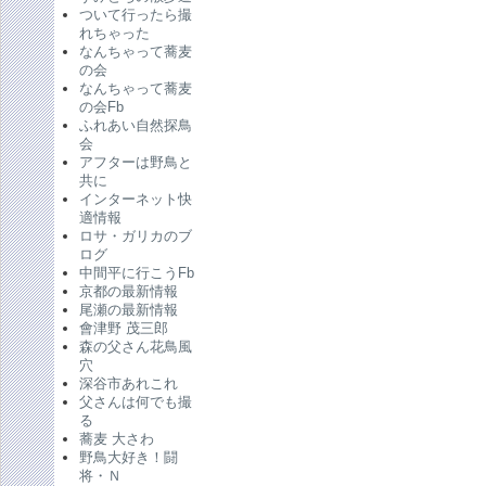
ついて行ったら撮
れちゃった
なんちゃって蕎麦
の会
なんちゃって蕎麦
の会Fb
ふれあい自然探鳥
会
アフターは野鳥と
共に
インターネット快
適情報
ロサ・ガリカのブ
ログ
中間平に行こうFb
京都の最新情報
尾瀬の最新情報
會津野 茂三郎
森の父さん花鳥風
穴
深谷市あれこれ
父さんは何でも撮
る
蕎麦 大さわ
野鳥大好き！闘
将・Ｎ