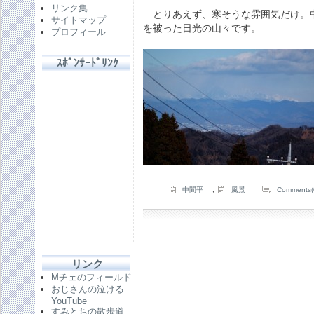
リンク集
とりあえず、寒そうな雰囲気だけ。
サイトマップ
を被った日光の山々です。
プロフィール
ｽﾎﾟﾝｻｰﾄﾞﾘﾝｸ
中間平
,
風景
Comments(
リンク
Mチェのフィールド
おじさんの泣ける
YouTube
すみとちの散歩道