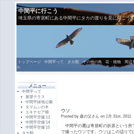
中間平に行こう
埼玉県の寄居町にある中間平にタカの渡りを見に行こう
トップページ
中間平って
タカ類
その他の鳥
花・植物
周辺
ル
メニュー
中間平って
展望テラス
中間平緑地公園
タマムシの木
ウソ
エキナセア畑
Posted by 森の父さん on 1月 31st, 2011
中間平空撮’13
中間平空撮’14
中間平の麓は寄居町の折原という所
中間平空撮’15
で撮ったウソです。ウソはこの辺りで
タカ類