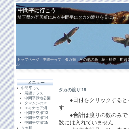
中間平に行こう
埼玉県の寄居町にある中間平にタカの渡りを見に行こう
トップページ
中間平って
タカ類
その他の鳥
花・植物
周辺
ル
メニュー
中間平って
タカの渡り’19
展望テラス
中間平緑地公園
●日付をクリックするとそ
タマムシの木
す。
エキナセア畑
中間平空撮’13
●
合計
は渡りの数のみで
中間平空撮’14
数には入れていません。
中間平空撮’15
タカ類