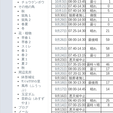
10月3日
08:00-13:45
曇り
チョウゲンボウ
10月2日
07:40-14:30
晴れ
その他の鳥
10月1日
07:40-14:30
晴れ
秋
9月30日
観察者無し
痛恨
留鳥１
9月29日
08:00-14:00
晴れ
留鳥２
春夏
9月28日
08:00-14:00
曇り
冬
9月27日
07:25-14:30
晴れ
2
花・植物
早春１
9月26日
08:00-14:30
曇後晴
5
早春２
スミレ
9月25日
07:40-14:10
晴れ
5
春１
春２
9月24日
07:45-13:15
曇り
1
夏１
9月23日
悪天候中止
夏２
9月22日
07:35-15:00
曇時々晴
4
秋
9月21日
08:00-15:00
曇り
1
周辺見所
9月20日
07:20-11:30
晴れ
1
鉢形城址
9月19日
観察者無し
ｻﾝｼｮｳｳｵの里
9月18日
08:30-13:30
曇後雨
1
風布（ふうっ
9月17日
08:00-14:45
晴れ
1
ぷ）
玉淀ダム
9月16日
悪天候中止
皇鈴山（みすず
9月15日
06:40-15:00
晴れ
2
やま）
9月14日
07:00-15:00
曇時々晴
ブログ
9月13日
悪天候中止
メール