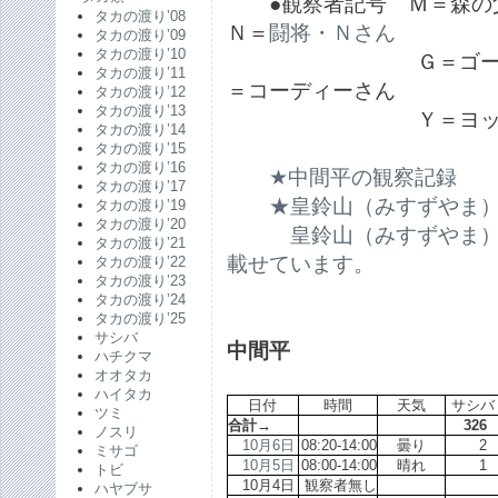
●観察者記号 Ｍ＝森の
タカの渡り’08
Ｎ＝
闘将・Ｎさん
タカの渡り’09
タカの渡り’10
Ｇ＝ゴーリキーさん
タカの渡り’11
＝コーディーさん
タカの渡り’12
タカの渡り’13
Ｙ＝ヨッシーさん
タカの渡り’14
タカの渡り’15
タカの渡り’16
★中間平の観察記録
タカの渡り’17
★皇鈴山（みすずやま
タカの渡り’19
タカの渡り’20
皇鈴山（みすずやま
タカの渡り’21
載せています。
タカの渡り’22
タカの渡り’23
タカの渡り’24
タカの渡り’25
サシバ
中間平
ハチクマ
オオタカ
ハイタカ
日付
時間
天気
サシバ
ツミ
合計→
32
ノスリ
10月6日
08:20-14:00
曇り
ミサゴ
10月5日
08:00-14:00
晴れ
トビ
10月4日
観察者無し
ハヤブサ