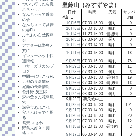
皇鈴山（みすずやま）
ついて行ったら撮
れちゃった
日付
時間
天気
サシバ
なんちゃって蕎麦
合計→
34
の会
10月6日
07:00-13:00
曇り
なんちゃって蕎麦
10月5日
07:00-15:00
晴れ
の会Fb
10月4日
11:20-15:00
曇後晴
ふれあい自然探鳥
10月3日
07:30-14:00
曇り
会
10月2日
07:30-14:00
晴れ
アフターは野鳥と
共に
10月1日
07:00-15:00
晴れ
1
インターネット快
9月30日
07:00-15:00
晴れ
7
適情報
ロサ・ガリカのブ
9月29日
07:00-15:00
晴れ
1
ログ
9月28日
07:30-13:00
曇り
中間平に行こうFb
9月27日
07:30-15:00
曇後晴
1
京都の最新情報
9月26日
07:00-15:00
曇後晴
1
尾瀬の最新情報
9月25日
07:00-15:00
晴れ
會津野 茂三郎
9月24日
06:30-13:00
曇り
森の父さん花鳥風
9月23日
悪天候中止
穴
9月22日
07:00-15:00
晴れ
10
深谷市あれこれ
9月21日
07:00-14:00
晴れ
父さんは何でも撮
9月20日
07:00-15:00
晴れ
2
る
9月19日
07:00-15:00
晴れ
1
蕎麦 大さわ
9月18日
07:20-12:00
曇後雨
野鳥大好き！闘
将・Ｎ
9月17日
06:30-14:30
晴れ