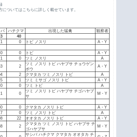
録
方についてはこちらに詳しく載せています。
シバ
ハチクマ
出現した猛禽
観察者
83
40
1
0
トビ ノスリ
A・Y
0
0
トビ
A・Y
1
0
ツミ ノスリ
A
ツミ ノスリ トビ ハヤブサ チョウゲン
33
2
A・Y
ボウ
04
2
クマタカ ツミ ノスリ トビ
A
15
1
ツミ ミサゴ ノスリ トビ
A・Y
0
0
ツミ トビ
A
ツミ ノスリ トビ ハヤブサ チゴハヤブ
1
0
M・Y
サ
30
0
クマタカ ノスリ トビ
A・Y
7
0
ツミ ノスリ トビ
A
98
22
オオタカ ノスリ トビ
A・Y
クマタカ ツミ ノスリ トビ ハヤブサ チ
38
2
M・Y
ゴハヤブサ
サシバ ハチクマ クマタカ オオタカ チ
0
0
G・Z