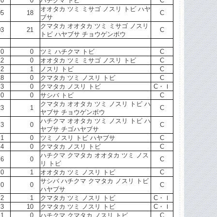
0
0
ハチクマ トビ
C
オオタカ ツミ ミサゴ ノスリ トビ ハヤ
05
18
C
ブサ
クマタカ オオタカ ツミ ミサゴ ノスリ
03
21
C
トビ ハヤブサ チョウゲンボウ
0
0
ツミ ハチクマ トビ
C
12
0
オオタカ ツミ ミサゴ ノスリ トビ
C
2
1
ノスリ トビ
C
18
0
クマタカ ツミ ノスリ トビ
C
3
0
クマタカ ノスリ トビ
C・Ｉ
0
0
サシバ トビ
C
クマタカ オオタカ ツミ ノスリ トビ ハ
23
1
C
ヤブサ チョウゲンボウ
ハチクマ オオタカ ツミ ノスリ トビ ハ
3
0
C
ヤブサ チゴハヤブサ
1
0
ツミ ノスリ トビ ハヤブサ
C
4
0
クマタカ ノスリ トビ
C
ハチクマ クマタカ オオタカ ツミ ノス
6
0
C
リ トビ
0
1
オオタカ ツミ ノスリ トビ
C
サシバ ハチクマ クマタカ ノスリ トビ
0
0
C
ハヤブサ
2
1
クマタカ ツミ ノスリ トビ
C・Ｉ
3
10
クマタカ ツミ ノスリ トビ
C・Ｉ
1
0
ハチクマ クマタカ ノスリ トビ
C