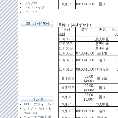
リンク集
8月31日
09:00-12:00
曇り
サイトマップ
プロフィール
ｽﾎﾟﾝｻｰﾄﾞﾘﾝｸ
皇鈴山（みすずやま）
日付
時間
天気
サ
合計→
8
10月06日
悪天中止
10月05日
悪天中止
10月04日
悪天中止
10月03日
07:30-10:00
曇後雨
10月02日
08:00-15:00
晴れ
10月01日
08:00-15:00
晴時々曇
09:00-
9月30日
曇後晴
14:00<
09:00-
9月29日
曇り
14:00<
08:00-
9月28日
曇り
リンク
15:00<
9月27日
雨天中止
Mチェのフィールド
おじさんの泣ける
9月26日
08:00-15:00
晴れ
YouTube
すみとちの散歩道