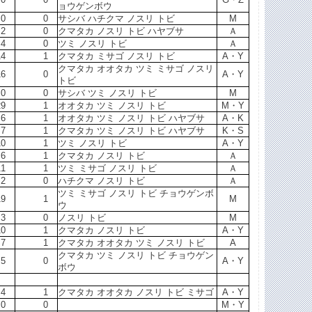
ョウゲンボウ
0
0
サシバ ハチクマ ノスリ トビ
M
2
0
クマタカ ノスリ トビ ハヤブサ
Ａ
4
0
ツミ ノスリ トビ
Ａ
14
1
クマタカ ミサゴ ノスリ トビ
A・Y
クマタカ オオタカ ツミ ミサゴ ノスリ
16
0
A・Y
トビ
0
0
サシバ ツミ ノスリ トビ
M
29
1
オオタカ ツミ ノスリ トビ
M・Y
6
1
オオタカ ツミ ノスリ トビ ハヤブサ
A・K
7
1
クマタカ ツミ ノスリ トビ ハヤブサ
K・S
10
1
ツミ ノスリ トビ
A・Y
6
1
クマタカ ノスリ トビ
Ａ
11
1
ツミ ミサゴ ノスリ トビ
Ａ
2
0
ハチクマ ノスリ トビ
Ａ
ツミ ミサゴ ノスリ トビ チョウゲンボ
19
1
M
ウ
3
0
ノスリ トビ
M
10
1
クマタカ ノスリ トビ
A・Y
7
1
クマタカ オオタカ ツミ ノスリ トビ
A
クマタカ ツミ ノスリ トビ チョウゲン
5
0
A・Y
ボウ
4
1
クマタカ オオタカ ノスリ トビ ミサゴ
A・Y
0
0
M・Y