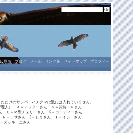
う
辺見所
ブログ
メール
リンク集
サイトマップ
プロフィー
しただけのサシバ・ハチクマは数には入れていません。
理人） Ａ＝
アフターさん
Ｎ＝
闘将・Ｎさん
型チェリーさん K＝コーディーさん
さん J＝じまさん Ｉ＝イシーさん
ッキーニさん