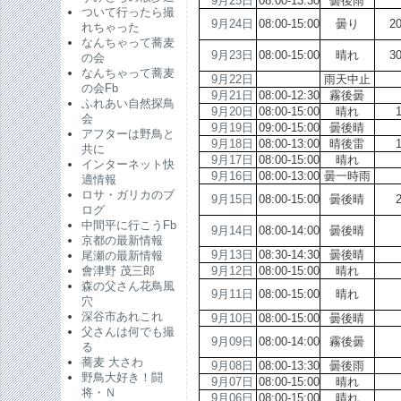
9月25日
08:00-13:30
曇後雨
ついて行ったら撮
9月24日
08:00-15:00
曇り
2
れちゃった
なんちゃって蕎麦
9月23日
08:00-15:00
晴れ
3
の会
なんちゃって蕎麦
9月22日
雨天中止
の会Fb
9月21日
08:00-12:30
霧後曇
ふれあい自然探鳥
9月20日
08:00-15:00
晴れ
会
9月19日
09:00-15:00
曇後晴
アフターは野鳥と
9月18日
08:00-13:00
晴後雷
共に
9月17日
08:00-15:00
晴れ
インターネット快
9月16日
08:00-13:00
曇一時雨
適情報
ロサ・ガリカのブ
9月15日
08:00-15:00
曇後晴
ログ
中間平に行こうFb
9月14日
08:00-14:00
曇後晴
京都の最新情報
9月13日
08:30-14:30
曇後晴
尾瀬の最新情報
9月12日
08:00-15:00
晴れ
會津野 茂三郎
森の父さん花鳥風
9月11日
08:00-15:00
晴れ
穴
深谷市あれこれ
9月10日
08:00-15:00
曇後晴
父さんは何でも撮
9月09日
08:00-14:00
霧後曇
る
蕎麦 大さわ
9月08日
08:00-13:30
曇後雨
野鳥大好き！闘
9月07日
08:00-15:00
晴れ
将・Ｎ
9月06日
08:00-15:00
晴れ