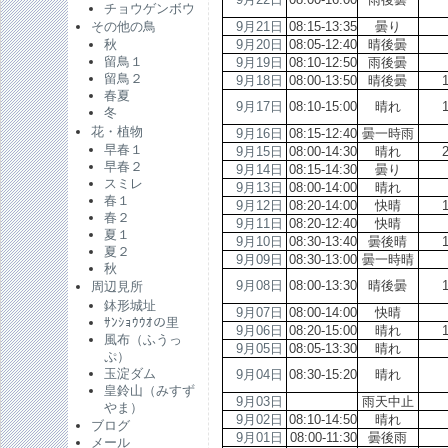
チョウゲンボウ
9月21日
08:15-13:35
曇り
その他の鳥
9月20日
08:05-12:40
晴後曇
秋
留鳥１
9月19日
08:10-12:50
雨後曇
留鳥２
9月18日
08:00-13:50
晴後曇
春夏
9月17日
08:10-15:00
晴れ
冬
花・植物
9月16日
08:15-12:40
曇一時雨
早春１
9月15日
08:00-14:30
晴れ
早春２
9月14日
08:15-14:30
曇り
スミレ
9月13日
08:00-14:00
晴れ
春１
9月12日
08:20-14:00
快晴
春２
9月11日
08:20-12:40
快晴
夏１
9月10日
08:30-13:40
曇後晴
夏２
9月09日
08:30-13:00
曇一時晴
秋
9月08日
08:00-13:30
晴後曇
周辺見所
鉢形城址
9月07日
08:00-14:00
快晴
ｻﾝｼｮｳｳｵの里
9月06日
08:20-15:00
晴れ
風布（ふうっ
9月05日
08:05-13:30
晴れ
ぷ）
玉淀ダム
9月04日
08:30-15:20
晴れ
皇鈴山（みすず
9月03日
雨天中止
やま）
9月02日
08:10-14:50
晴れ
ブログ
9月01日
08:00-11:30
曇後雨
メール