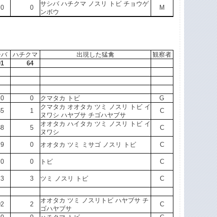
サシバ ハチクマ ノスリ トビ チョウゲ
0
0
M
ンボウ
シバ
ハチクマ
出現した猛禽
観察者
01
64
0
0
クマタカ トビ
G
クマタカ オオタカ ツミ ノスリ トビ イ
65
1
C
ヌワシ ハヤブサ チゴハヤブサ
オオタカ ハイタカ ツミ ノスリ トビ イ
38
5
C
ヌワシ
9
0
オオタカ ツミ ミサゴ ノスリ トビ
C
0
0
トビ
C
3
3
ツミ ノスリ トビ
C
オオタカ ツミ ノスリトビ ハヤブサ チ
92
2
C
ゴハヤブサ