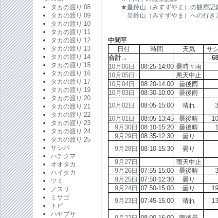
タカの渡り’08
★皇鈴山（みすずやま）の観察記
タカの渡り’09
皇鈴山（みすずやま）への行き
タカの渡り’10
タカの渡り’11
タカの渡り’12
中間平
タカの渡り’13
日付
時間
天気
サ
タカの渡り’14
合計→
6
タカの渡り’15
10月06日
08:25-14:00
曇時々雨
タカの渡り’16
10月05日
悪天中止
タカの渡り’17
10月04日
08:20-14:00
曇後雨
タカの渡り’19
10月03日
08:30-10:00
曇後雨
タカの渡り’20
10月02日
08:05-15:00
晴れ
タカの渡り’21
タカの渡り’22
10月01日
08:05-13:45
曇後晴
1
タカの渡り’23
9月30日
08:10-15:20
曇後晴
タカの渡り’24
9月29日
08:35-12:30
曇り
タカの渡り’25
サシバ
9月28日
08:10-15:30
曇り
ハチクマ
9月27日
雨天中止
オオタカ
9月26日
07:55-15:00
曇後晴
ハイタカ
9月25日
07:50-12:30
曇り
ツミ
9月24日
07:50-15:00
曇り
1
ノスリ
ミサゴ
9月23日
07:45-15:00
晴れ
1
トビ
ハヤブサ
9月22日
08:00-16:00
雨後曇