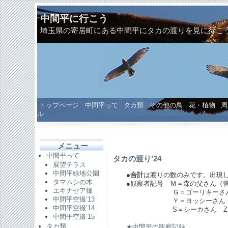
中間平に行こう
埼玉県の寄居町にある中間平にタカの渡りを見に行こ
トップページ
中間平って
タカ類
その他の鳥
花・植物
周
ル
メニュー
中間平って
タカの渡り’24
展望テラス
中間平緑地公園
●
合計
は渡りの数のみです。出現
タマムシの木
●観察者記号 Ｍ＝森の父さん（管
エキナセア畑
Ｇ＝ゴーリキーさん Ｃ＝Ｍ
中間平空撮’13
Ｙ＝ヨッシーさん Ｒ＝ロサ
中間平空撮’14
S＝シーカさん Z＝ズ
中間平空撮’15
タカ類
★中間平の観察記録