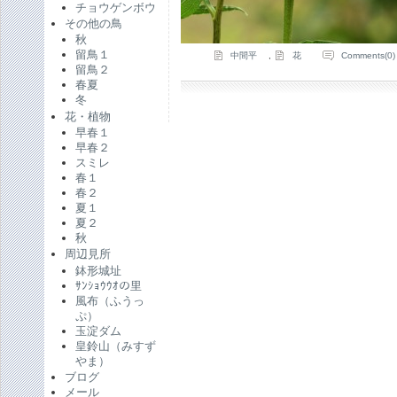
チョウゲンボウ
その他の鳥
秋
留鳥１
中間平
,
花
Comments(0)
留鳥２
春夏
冬
花・植物
早春１
早春２
スミレ
春１
春２
夏１
夏２
秋
周辺見所
鉢形城址
ｻﾝｼｮｳｳｵの里
風布（ふうっ
ぷ）
玉淀ダム
皇鈴山（みすず
やま）
ブログ
メール