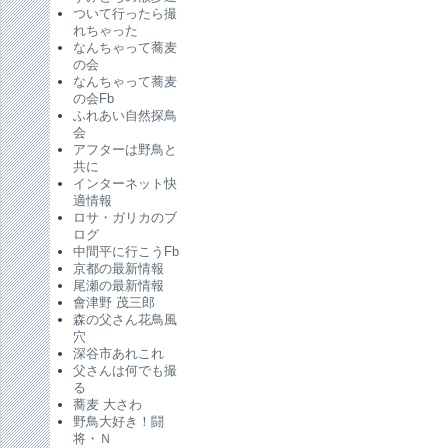
ついて行ったら撮
れちゃった
なんちゃって蕎麦
の会
なんちゃって蕎麦
の会Fb
ふれあい自然探鳥
会
アフターは野鳥と
共に
インターネット快
適情報
ロサ・ガリカのブ
ログ
中間平に行こうFb
京都の最新情報
尾瀬の最新情報
會津野 茂三郎
森の父さん花鳥風
穴
深谷市あれこれ
父さんは何でも撮
る
蕎麦 大さわ
野鳥大好き！闘
将・Ｎ