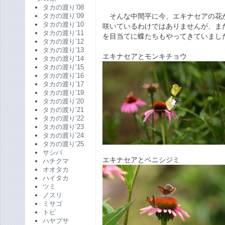
タカの渡り’08
そんな中間平に今、エキナセアの花
タカの渡り’09
タカの渡り’10
咲いているわけではありませんが、ま
タカの渡り’11
を目当てに蝶たちもやってきていまし
タカの渡り’12
タカの渡り’13
エキナセアとモンキチョウ
タカの渡り’14
タカの渡り’15
タカの渡り’16
タカの渡り’17
タカの渡り’19
タカの渡り’20
タカの渡り’21
タカの渡り’22
タカの渡り’23
タカの渡り’24
タカの渡り’25
サシバ
エキナセアとベニシジミ
ハチクマ
オオタカ
ハイタカ
ツミ
ノスリ
ミサゴ
トビ
ハヤブサ