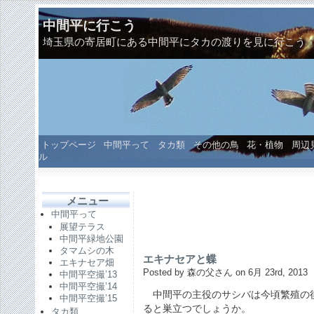
中間平に行こう
埼玉県の寄居町にある中間平にタカの渡りを見に行こう
トップページ
中間平って
タカ類
その他の鳥
花・植物
周辺
ル
メニュー
中間平って
展望テラス
中間平緑地公園
タマムシの木
エキナセアと蝶
エキナセア畑
Posted by 森の父さん on 6月 23rd, 2013
中間平空撮’13
中間平空撮’14
中間平の主役のサシバは今頃繁殖の
中間平空撮’15
ると巣立つでしょうか。
タカ類