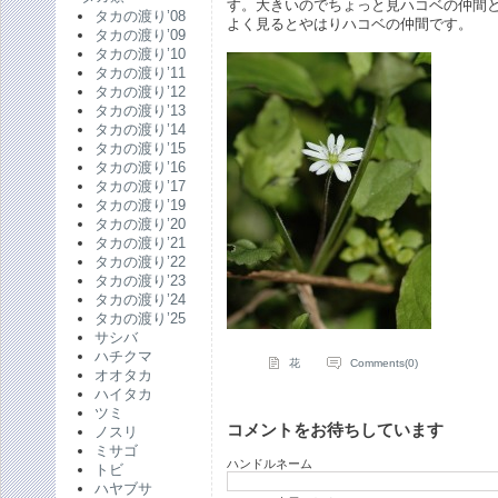
す。大きいのでちょっと見ハコベの仲間
タカの渡り’08
よく見るとやはりハコベの仲間です。
タカの渡り’09
タカの渡り’10
タカの渡り’11
タカの渡り’12
タカの渡り’13
タカの渡り’14
タカの渡り’15
タカの渡り’16
タカの渡り’17
タカの渡り’19
タカの渡り’20
タカの渡り’21
タカの渡り’22
タカの渡り’23
タカの渡り’24
タカの渡り’25
サシバ
ハチクマ
花
Comments(0)
オオタカ
ハイタカ
ツミ
コメントをお待ちしています
ノスリ
ミサゴ
ハンドルネーム
トビ
ハヤブサ