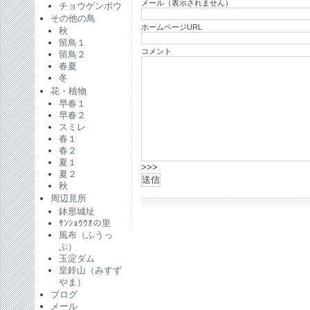
メール（表示されません）
チョウゲンボウ
その他の鳥
ホームページURL
秋
留鳥１
コメント
留鳥２
春夏
冬
花・植物
早春１
早春２
スミレ
春１
春２
夏１
>>>
夏２
秋
周辺見所
鉢形城址
ｻﾝｼｮｳｳｵの里
風布（ふうっ
ぷ）
玉淀ダム
皇鈴山（みすず
やま）
ブログ
メール