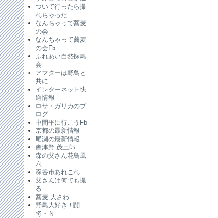
ついて行ったら撮
れちゃった
なんちゃって蕎麦
の会
なんちゃって蕎麦
の会Fb
ふれあい自然探鳥
会
アフターは野鳥と
共に
インターネット快
適情報
ロサ・ガリカのブ
ログ
中間平に行こうFb
京都の最新情報
尾瀬の最新情報
會津野 茂三郎
森の父さん花鳥風
穴
深谷市あれこれ
父さんは何でも撮
る
蕎麦 大さわ
野鳥大好き！闘
将・Ｎ