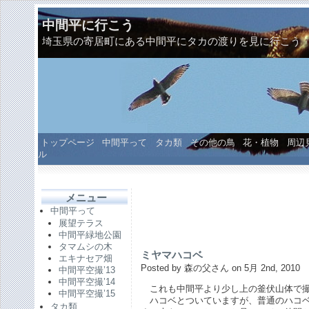
中間平に行こう
埼玉県の寄居町にある中間平にタカの渡りを見に行こう
トップページ
中間平って
タカ類
その他の鳥
花・植物
周辺
ル
メニュー
中間平って
展望テラス
中間平緑地公園
タマムシの木
ミヤマハコベ
エキナセア畑
Posted by 森の父さん on 5月 2nd, 2010
中間平空撮’13
中間平空撮’14
これも中間平より少し上の釜伏山体で撮
中間平空撮’15
ハコベとついていますが、普通のハコベ
タカ類